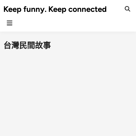
Skip
Keep funny. Keep connected
to
content
Main
Menu
台灣民間故事