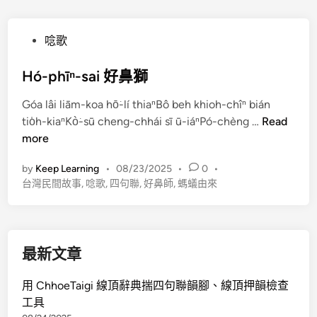
P
唸歌
o
s
Hó-phīⁿ-sai 好鼻獅
t
Góa lâi liām-koa hō͘-lí thiaⁿBô beh khioh-chîⁿ bián
e
H
tio̍h-kiaⁿKò͘-sū cheng-chhái sī ū-iáⁿPó-chèng …
Read
d
ó
more
i
-
n
by
Keep Learning
•
08/23/2025
•
0
•
p
台灣民間故事
,
唸歌
,
四句聯
,
好鼻師
,
螞蟻由來
h
ī
ⁿ
-
最新文章
s
a
用 ChhoeTaigi 線頂辭典揣四句聯韻腳、線頂押韻檢查
i
工具
好