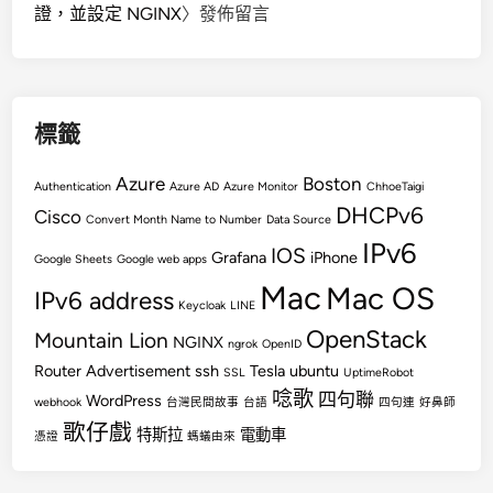
證，並設定 NGINX
〉發佈留言
標籤
Azure
Boston
Authentication
Azure AD
Azure Monitor
ChhoeTaigi
DHCPv6
Cisco
Convert Month Name to Number
Data Source
IPv6
IOS
Grafana
iPhone
Google Sheets
Google web apps
Mac
Mac OS
IPv6 address
Keycloak
LINE
OpenStack
Mountain Lion
NGINX
ngrok
OpenID
Router Advertisement
ssh
Tesla
ubuntu
SSL
UptimeRobot
唸歌
四句聯
WordPress
webhook
台灣民間故事
台語
四句連
好鼻師
歌仔戲
特斯拉
電動車
憑證
螞蟻由來