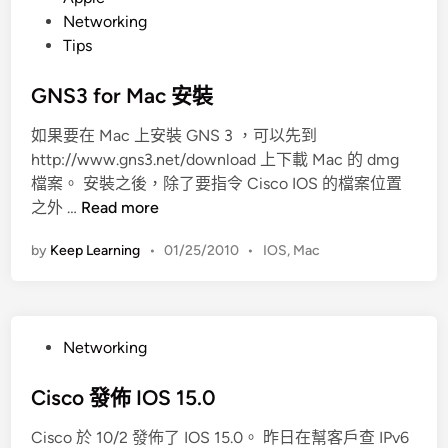
O
v
o
Networking
S
i
s
Tips
小
c
t
技
e
e
GNS3 for Mac 安裝
巧
思
d
科
如果要在 Mac 上安裝 GNS 3 ，可以先到
i
主
http://www.gns3.net/download 上下載 Mac 的 dmg
n
動
檔案。 安裝之後，除了要指令 Cisco IOS 的檔案位置
通
G
之外 …
Read more
知
N
by
Keep Learning
•
01/25/2010
•
IOS
,
Mac
服
S
務
3
f
o
P
Networking
r
o
M
s
Cisco 發佈 IOS 15.0
a
t
c
Cisco 於 10/2 發佈了 IOS 15.0。 昨日在幫客戶查 IPv6
e
安