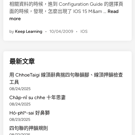
相關資料的時候，進到 Configuration Guide 的選擇頁
d
裝
C
面的時候，發現，怎麼出現了 IOS 15 M&am …
Read
i
i
more
n
s
by
Keep Learning
•
10/04/2009
•
IOS
c
o
發
佈
最新文章
I
O
用 ChhoeTaigi 線頂辭典揣四句聯韻腳、線頂押韻檢查
S
工具
1
08/24/2025
5
Cha̍p-nî su chhe 十年思妻
.
08/24/2025
0
Hó-phīⁿ-sai 好鼻獅
08/23/2025
四句聯的押韻規則
08/22/2025