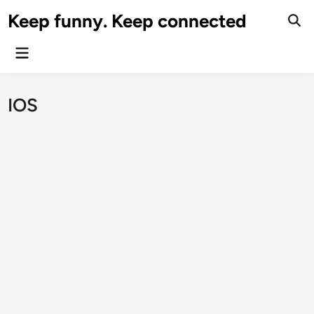
Skip
Keep funny. Keep connected
to
content
Main
Menu
IOS