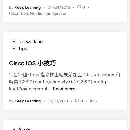
i
by
Keep Learning
•
04/24/2013
•
0
•
s
Cisco
,
IOS
,
Notification Service
c
o
N
o
P
Networking
t
o
Tips
i
s
f
t
Cisco IOS 小技巧
i
e
c
1. 在每個 show 指令輸出結果前加上 CPU utilization 和
d
a
時間 C2821(config)#line vty 0 4 C2821(config-
i
t
C
line)#exec prompt …
Read more
n
i
i
o
by
Keep Learning
•
01/18/2011
•
0
•
IOS
s
n
c
S
o
e
I
r
P
Apple