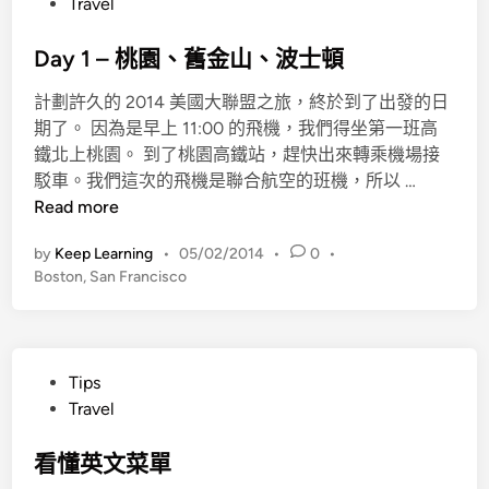
P
Travel
士
G
o
頓
a
s
Day 1 – 桃園、舊金山、波士頓
：
r
t
F
d
計劃許久的 2014 美國大聯盟之旅，終於到了出發的日
e
e
e
期了。 因為是早上 11:00 的飛機，我們得坐第一班高
d
n
n
鐵北上桃園。 到了桃園高鐵站，趕快出來轉乘機場接
i
w
、
D
駁車。我們這次的飛機是聯合航空的班機，所以 …
n
a
B
a
Read more
y
o
y
P
s
by
Keep Learning
•
05/02/2014
•
0
•
1
a
t
Boston
,
San Francisco
–
r
o
桃
k
n
園
T
C
、
o
P
o
Tips
舊
u
o
m
Travel
金
r
s
m
山
、
t
看懂英文菜單
o
、
哈
e
n