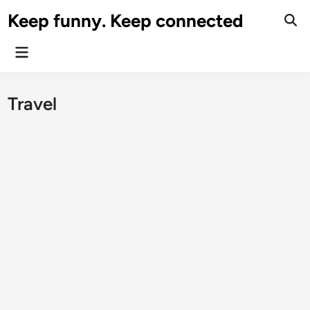
Skip
Keep funny. Keep connected
to
content
Main
Menu
Travel