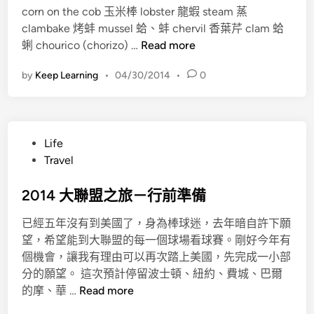
波
佛
corn on the cob 玉米棒 lobster 龍蝦 steam 蒸
d
、
士
、
clambake 烤蚌 mussel 蛤、蚌 chervil 香葉芹 clam 蛤
i
自
頓
M
看
蜊 chourico (chorizo) …
Read more
n
由
I
懂
之
by
Keep Learning
•
04/30/2014
•
0
T
英
路
、
文
波
菜
士
單
P
Life
頓
o
Travel
龍
s
蝦
t
2014 大聯盟之旅－行前準備
、
e
P
已經五年沒有到美國了，身為棒球迷，去年暗自許下願
d
r
望，希望能到大聯盟的每一個球場看球賽。剛好今年有
i
u
個機會，讓我有理由可以再次踏上美國，先完成一小部
n
d
分的願望。 這次預計停留波士頓、紐約、費城、巴爾
e
2
的摩、華 …
Read more
n
0
t