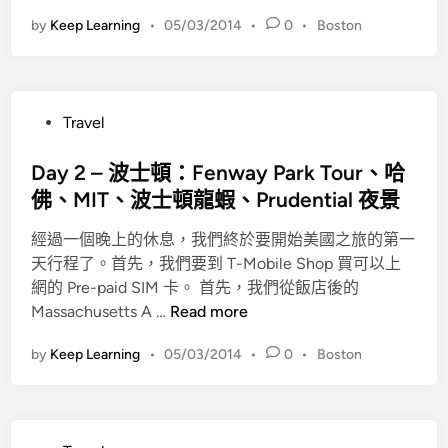
y
by
Keep Learning
•
05/03/2014
•
0
•
Boston
3
–
波
士
P
Travel
頓
o
：
s
Day 2 – 波士頓：Fenway Park Tour、哈
B
t
佛、MIT、波士頓龍蝦、Prudential 夜景
o
e
s
經過一個晚上的休息，我們終於要開始美國之旅的第一
d
t
天行程了。首先，我們要到 T-Mobile Shop 買可以上
i
o
網的 Pre-paid SIM 卡。 首先，我們從飯店後的
n
n
D
Massachusetts A …
Read more
P
a
u
by
Keep Learning
•
05/03/2014
•
0
•
Boston
y
b
2
l
–
i
波
c