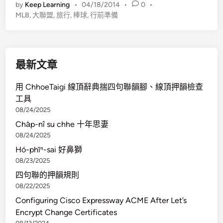
by
Keep Learning
•
04/18/2014
•
0
•
1
i
MLB
,
大聯盟
,
旅行
,
棒球
,
行前準備
4
a
大
l
聯
夜
盟
景
最新文章
之
旅
用 ChhoeTaigi 線頂辭典揣四句聯韻腳、線頂押韻檢查
－
工具
行
08/24/2025
前
Cha̍p-nî su chhe 十年思妻
準
08/24/2025
備
Hó-phīⁿ-sai 好鼻獅
08/23/2025
四句聯的押韻規則
08/22/2025
Configuring Cisco Expressway ACME After Let’s
Encrypt Change Certificates