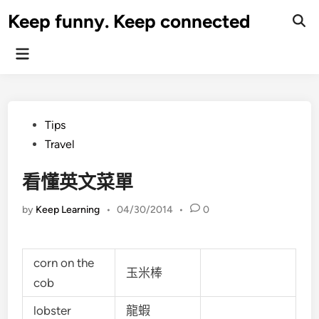
Skip
Keep funny. Keep connected
to
content
Main
Menu
Posted
Tips
in
Travel
看懂英文菜單
by
Keep Learning
•
04/30/2014
•
0
corn on the
玉米棒
cob
lobster
龍蝦