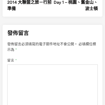
article:
artic
2014 大聯盟之旅－行前
Day 1 – 桃園、舊金山、
章
準備
波士頓
導
覽
發佈留言
發佈留言必須填寫的電子郵件地址不會公開。
必填欄位標
示為
*
留言
*