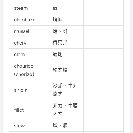
steam
蒸
clambake
烤蚌
mussel
蛤、蚌
chervil
香葉芹
clam
蛤蜊
chourico
豬肉腸
(chorizo)
沙朗、牛外
sirloin
脊肉
菲力、牛腰
fillet
內肉
stew
燉、燜