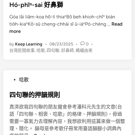
腳
s
Hó-phīⁿ-sai 好鼻獅
u
、
t
c
線
Góa lâi liām-koa hō͘-lí thiaⁿBô beh khioh-chîⁿ bián
e
h
頂
H
tio̍h-kiaⁿKò͘-sū cheng-chhái sī ū-iáⁿPó-chèng …
Read
d
h
押
ó
more
i
e
韻
-
n
十
by
Keep Learning
•
08/23/2025
•
0
•
檢
p
年
台灣民間故事
,
唸歌
,
四句聯
,
好鼻師
,
螞蟻由來
查
h
思
工
ī
妻
具
ⁿ
-
P
唸歌
s
o
a
s
四句聯的押韻規則
i
t
好
真濟欲寫四句聯的朋友攏會參考潘科元先生的文章(台
e
鼻
語「四句聯、相褒、唸歌」的格律、押韻規則)，毋過
d
獅
需要一寡氣力去理解內容，我想欲利用這篇來做一個整
i
理、簡化。 韻母是參考歌仔冊常用臺語韻腳小詞典內
n