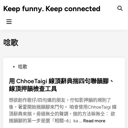
Skip
Keep funny. Keep connected
to
content
Main
Menu
唸歌
P
唸歌
o
s
用 ChhoeTaigi 線頂辭典揣四句聯韻腳、
t
線頂押韻檢查工具
e
想欲創作歌仔/四句連的朋友，佇知影押韻的規則了
d
後，著愛開始揣韻腳來鬥句。 咱會使用ChhoeTaigi 線
i
頂辭典來揣。毋過無仝的聲調，揣的方法嘛無仝： 欲
n
用
揣韻腳的第一步是選『相關–ê』ka …
Read more
C