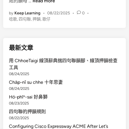
四
底的韻母 …
Read more
句
by
Keep Learning
•
08/22/2025
•
0
•
聯
唸歌
,
四句聯
,
押韻
,
歌仔
的
押
韻
規
最新文章
則
用 ChhoeTaigi 線頂辭典揣四句聯韻腳、線頂押韻檢查
工具
08/24/2025
Cha̍p-nî su chhe 十年思妻
08/24/2025
Hó-phīⁿ-sai 好鼻獅
08/23/2025
四句聯的押韻規則
08/22/2025
Configuring Cisco Expressway ACME After Let’s