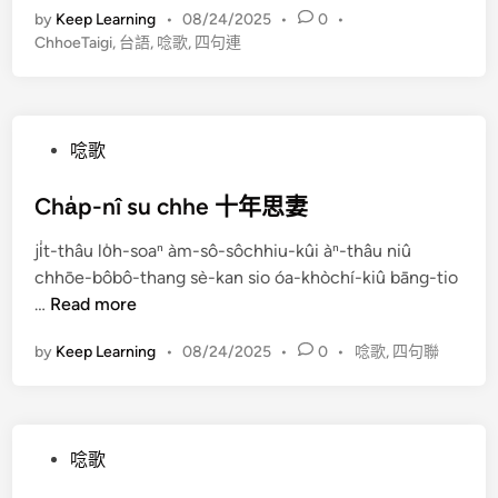
by
Keep Learning
•
08/24/2025
•
0
•
h
ChhoeTaigi
,
台語
,
唸歌
,
四句連
h
o
e
T
P
唸歌
a
o
i
s
Cha̍p-nî su chhe 十年思妻
g
t
i
ji̍t-thâu lo̍h-soaⁿ àm-sô-sôchhiu-kûi àⁿ-thâu niû
e
線
chhōe-bôbô-thang sè-kan sio óa-khòchí-kiû bāng-tio
d
頂
C
…
Read more
i
辭
h
n
典
by
Keep Learning
•
08/24/2025
•
0
•
唸歌
,
四句聯
a̍
揣
p
四
-
句
n
聯
P
唸歌
î
韻
o
s