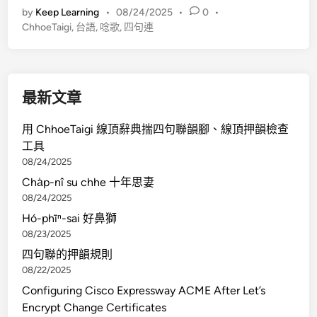
by
Keep Learning
•
08/24/2025
•
0
•
h
ChhoeTaigi
,
台語
,
唸歌
,
四句連
h
o
e
T
最新文章
a
i
用 ChhoeTaigi 線頂辭典揣四句聯韻腳、線頂押韻檢查
g
工具
i
08/24/2025
線
Cha̍p-nî su chhe 十年思妻
頂
08/24/2025
辭
Hó-phīⁿ-sai 好鼻獅
典
08/23/2025
揣
四
四句聯的押韻規則
句
08/22/2025
聯
Configuring Cisco Expressway ACME After Let’s
韻
Encrypt Change Certificates