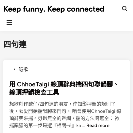
Skip
Keep funny. Keep connected
to
content
Main
Menu
四句連
P
唸歌
o
s
用 ChhoeTaigi 線頂辭典揣四句聯韻腳、
t
線頂押韻檢查工具
e
想欲創作歌仔/四句連的朋友，佇知影押韻的規則了
d
後，著愛開始揣韻腳來鬥句。 咱會使用ChhoeTaigi 線
i
頂辭典來揣。毋過無仝的聲調，揣的方法嘛無仝： 欲
n
用
揣韻腳的第一步是選『相關–ê』ka …
Read more
C