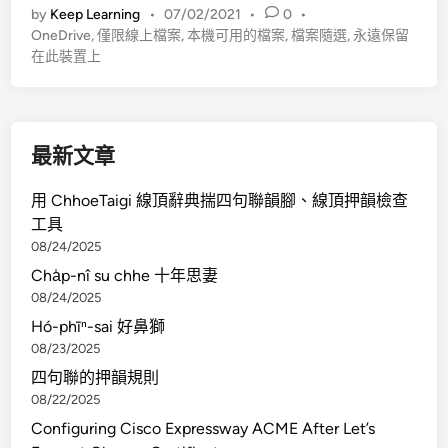
by
Keep Learning
•
07/02/2021
•
0
•
O
OneDrive
,
僅限線上檔案
,
本機可用的檔案
,
檔案隨選
,
永遠保留
n
在此裝置上
e
D
r
i
最新文章
v
e
用 ChhoeTaigi 線頂辭典揣四句聯韻腳、線頂押韻檢查
操
工具
作
08/24/2025
功
Cha̍p-nî su chhe 十年思妻
能
08/24/2025
表
Hó-phīⁿ-sai 好鼻獅
08/23/2025
四句聯的押韻規則
08/22/2025
Configuring Cisco Expressway ACME After Let’s