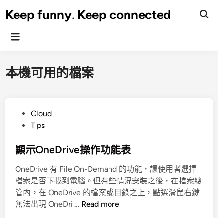
Skip
Keep funny. Keep connected
to
content
Main
Menu
本機可用的檔案
P
Cloud
o
Tips
s
t
顯示OneDrive操作功能表
e
OneDrive 有 File On-Demand 的功能，讓使用者選擇
d
檔案是否下載到電腦。但有些情況安裝之後，在檔案總
i
管內，在 OneDrive 的檔案或目錄之上，點選滑鼠右鍵
n
顯
無法出現 OneDri …
Read more
示