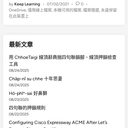
by
Keep Learning
•
07/02/2021
•
0
•
O
OneDrive
,
僅限線上檔案
,
本機可用的檔案
,
檔案隨選
,
永遠保留
n
在此裝置上
e
D
r
i
最新文章
v
e
用 ChhoeTaigi 線頂辭典揣四句聯韻腳、線頂押韻檢查
操
工具
作
08/24/2025
功
Cha̍p-nî su chhe 十年思妻
能
08/24/2025
表
Hó-phīⁿ-sai 好鼻獅
08/23/2025
四句聯的押韻規則
08/22/2025
Configuring Cisco Expressway ACME After Let’s