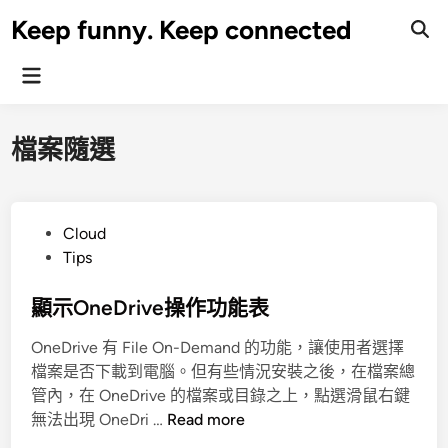
Skip
Keep funny. Keep connected
to
content
Main
Menu
檔案隨選
P
Cloud
o
Tips
s
t
顯示OneDrive操作功能表
e
OneDrive 有 File On-Demand 的功能，讓使用者選擇
d
檔案是否下載到電腦。但有些情況安裝之後，在檔案總
i
管內，在 OneDrive 的檔案或目錄之上，點選滑鼠右鍵
n
顯
無法出現 OneDri …
Read more
示