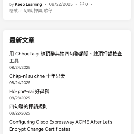
by
Keep Learning
•
08/22/2025
•
0
•
聯
唸歌
,
四句聯
,
押韻
,
歌仔
的
押
韻
規
最新文章
則
用 ChhoeTaigi 線頂辭典揣四句聯韻腳、線頂押韻檢查
工具
08/24/2025
Cha̍p-nî su chhe 十年思妻
08/24/2025
Hó-phīⁿ-sai 好鼻獅
08/23/2025
四句聯的押韻規則
08/22/2025
Configuring Cisco Expressway ACME After Let’s
Encrypt Change Certificates