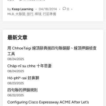
0
by
Keep Learning
•
04/18/2014
•
0
•
1
MLB
,
大聯盟
,
旅行
,
棒球
,
行前準備
4
大
聯
盟
最新文章
之
旅
用 ChhoeTaigi 線頂辭典揣四句聯韻腳、線頂押韻檢查
－
工具
行
08/24/2025
前
Cha̍p-nî su chhe 十年思妻
準
08/24/2025
備
Hó-phīⁿ-sai 好鼻獅
08/23/2025
四句聯的押韻規則
08/22/2025
Configuring Cisco Expressway ACME After Let’s