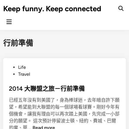
Skip
Keep funny. Keep connected
to
content
Main
Menu
行前準備
P
Life
o
Travel
s
t
2014 大聯盟之旅－行前準備
e
已經五年沒有到美國了，身為棒球迷，去年暗自許下願
d
望，希望能到大聯盟的每一個球場看球賽。剛好今年有
i
個機會，讓我有理由可以再次踏上美國，先完成一小部
n
分的願望。 這次預計停留波士頓、紐約、費城、巴爾
2
的摩、華 …
Read more