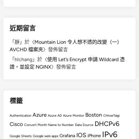
近期留言
「
靜
」於〈
Mountain Lion 令人想不透的改變（一）
AVCHD 檔案夾
〉發佈留言
「
hlchang
」於〈
使用 Let’s Encrypt 申請 Wildcard 憑
證，並設定 NGINX
〉發佈留言
標籤
Azure
Boston
Authentication
Azure AD
Azure Monitor
ChhoeTaigi
DHCPv6
Cisco
Convert Month Name to Number
Data Source
IPv6
IOS
Grafana
iPhone
Google Sheets
Google web apps