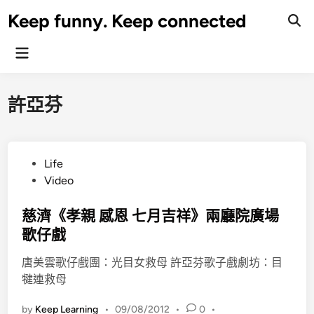
Skip
Keep funny. Keep connected
to
content
Main
Menu
許亞芬
P
Life
o
Video
s
t
慈濟《孝親 感恩 七月吉祥》兩廳院廣場
e
歌仔戲
d
唐美雲歌仔戲團：光目女救母 許亞芬歌子戲劇坊：目
i
犍連救母
n
by
Keep Learning
•
09/08/2012
•
0
•