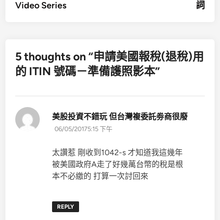
Video Series
詞
導
覽
5 thoughts on “
申請美國報稅(退稅)用
的 ITIN 號碼－準備護照影本
”
表
美股投資不錯玩 但台灣複委託劵商很廢
示:
06/05/20175:15 下午
太讚惹 剛收到1042-s 才知道我這幾年
被美國政府A走了好幾萬台幣的稅是根
本不必繳的 打算一次討回來
REPLY