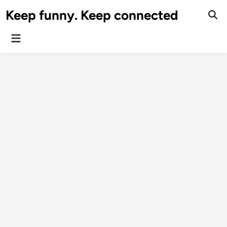
Skip
Keep funny. Keep connected
to
content
Main
Menu