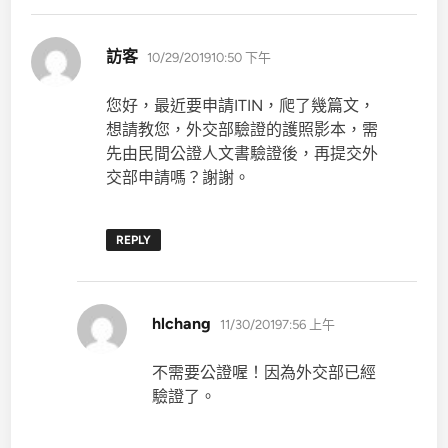
表
訪客
10/29/201910:50 下午
示:
您好，最近要申請ITIN，爬了幾篇文，
想請教您，外交部驗證的護照影本，需
先由民間公證人文書驗證後，再提交外
交部申請嗎？謝謝。
REPLY
表
hlchang
11/30/20197:56 上午
示:
不需要公證喔！因為外交部已經
驗證了。