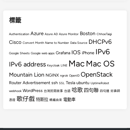
標籤
Azure
Boston
Authentication
Azure AD
Azure Monitor
ChhoeTaigi
DHCPv6
Cisco
Convert Month Name to Number
Data Source
IPv6
IOS
Grafana
iPhone
Google Sheets
Google web apps
Mac
Mac OS
IPv6 address
Keycloak
LINE
OpenStack
Mountain Lion
NGINX
ngrok
OpenID
Router Advertisement
ssh
Tesla
ubuntu
SSL
UptimeRobot
唸歌
四句聯
WordPress
webhook
台灣民間故事
台語
四句連
好鼻師
歌仔戲
特斯拉
電動車
憑證
螞蟻由來