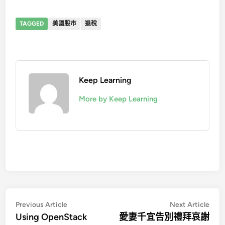
TAGGED
美國股市
退稅
Keep Learning
More by Keep Learning
文
Previous
Nex
Previous Article
Next Article
article:
artic
Using OpenStack
愛妻千宜告別禮拜哀謝
章