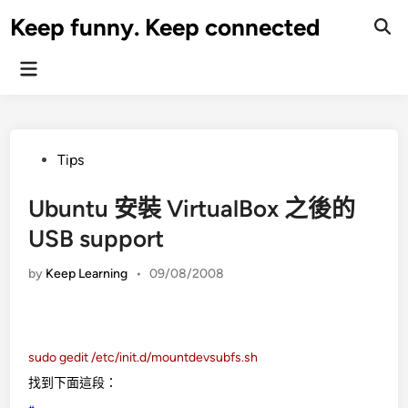
Skip
Keep funny. Keep connected
to
content
Main
Menu
Posted
Tips
in
Ubuntu 安裝 VirtualBox 之後的
USB support
by
Keep Learning
•
09/08/2008
sudo gedit /etc/init.d/mountdevsubfs.sh
找到下面這段：