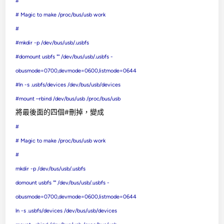
#
# Magic to make /proc/bus/usb work
#
#mkdir -p /dev/bus/usb/.usbfs
#domount usbfs "" /dev/bus/usb/.usbfs -
obusmode=0700,devmode=0600,listmode=0644
#ln -s .usbfs/devices /dev/bus/usb/devices
#mount –rbind /dev/bus/usb /proc/bus/usb
將最後面的四個#刪掉，變成
#
# Magic to make /proc/bus/usb work
#
mkdir -p /dev/bus/usb/.usbfs
domount usbfs "" /dev/bus/usb/.usbfs -
obusmode=0700,devmode=0600,listmode=0644
ln -s .usbfs/devices /dev/bus/usb/devices