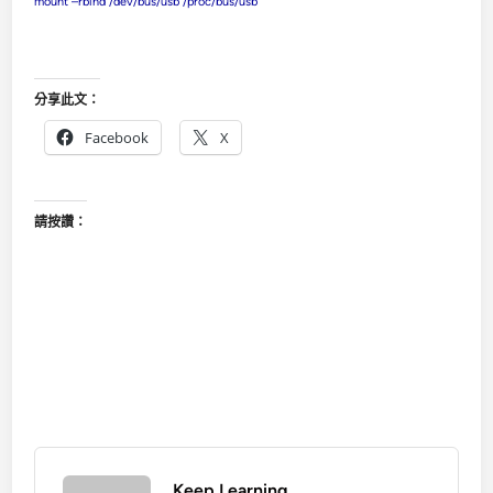
mount –rbind /dev/bus/usb /proc/bus/usb
分享此文：
Facebook
X
請按讚：
Keep Learning