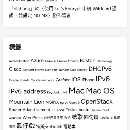
「
hlchang
」於〈
使用 Let’s Encrypt 申請 Wildcard 憑
證，並設定 NGINX
〉發佈留言
標籤
Azure
Boston
Authentication
Azure AD
Azure Monitor
ChhoeTaigi
DHCPv6
Cisco
Convert Month Name to Number
Data Source
IPv6
IOS
Grafana
iPhone
Google Sheets
Google web apps
Mac
Mac OS
IPv6 address
Keycloak
LINE
OpenStack
Mountain Lion
NGINX
ngrok
OpenID
Router Advertisement
ssh
Tesla
ubuntu
SSL
UptimeRobot
唸歌
四句聯
WordPress
webhook
台灣民間故事
台語
四句連
好鼻師
歌仔戲
特斯拉
電動車
憑證
螞蟻由來