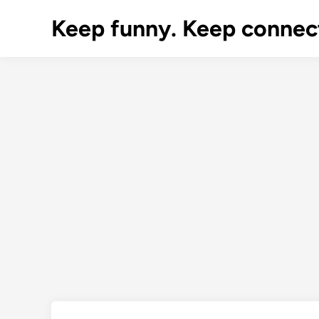
Skip
Keep funny. Keep connec
to
content