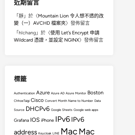
近期留言
「
靜
」於〈
Mountain Lion 令人想不透的改
變（一）AVCHD 檔案夾
〉發佈留言
「
hlchang
」於〈
使用 Let’s Encrypt 申請
Wildcard 憑證，並設定 NGINX
〉發佈留言
標籤
Azure
Boston
Authentication
Azure AD
Azure Monitor
Cisco
ChhoeTaigi
Convert Month Name to Number
Data
DHCPv6
Source
Google Sheets
Google web apps
IPv6
IPv6
IOS
Grafana
iPhone
Mac
Mac
address
Keycloak
LINE