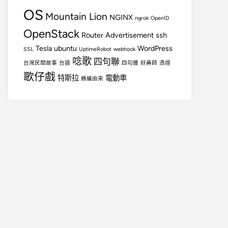
OS
Mountain Lion
NGINX
ngrok
OpenID
OpenStack
Router Advertisement
ssh
Tesla
ubuntu
WordPress
SSL
UptimeRobot
webhook
唸歌
四句聯
台灣民間故事
台語
四句連
好鼻師
憑證
歌仔戲
特斯拉
電動車
螞蟻由來