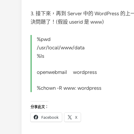
3. 接下來，再到 Server 中的 WordPress
決問題了！(假設 userid 是 www)
%pwd
/usr/local/www/data
%ls
openwebmail wordpress
%chown -R www: wordpress
分享此文：
Facebook
X