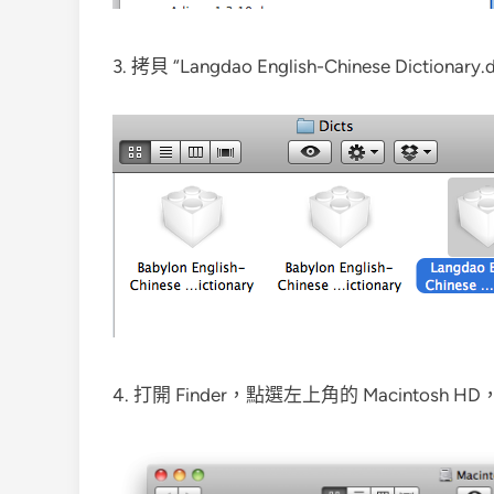
3. 拷貝 “Langdao English-Chinese Dictionar
4. 打開 Finder，點選左上角的 Macintosh 