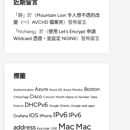
近期留言
「
靜
」於〈
Mountain Lion 令人想不透的改
變（一）AVCHD 檔案夾
〉發佈留言
「
hlchang
」於〈
使用 Let’s Encrypt 申請
Wildcard 憑證，並設定 NGINX
〉發佈留言
標籤
Azure
Boston
Authentication
Azure AD
Azure Monitor
Cisco
ChhoeTaigi
Convert Month Name to Number
Data
DHCPv6
Source
Google Sheets
Google web apps
IPv6
IPv6
IOS
Grafana
iPhone
Mac
Mac
address
Keycloak
LINE