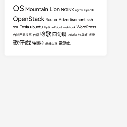
OS
Mountain Lion
NGINX
ngrok
OpenID
OpenStack
Router Advertisement
ssh
Tesla
ubuntu
WordPress
SSL
UptimeRobot
webhook
唸歌
四句聯
台灣民間故事
台語
四句連
好鼻師
憑證
歌仔戲
特斯拉
電動車
螞蟻由來