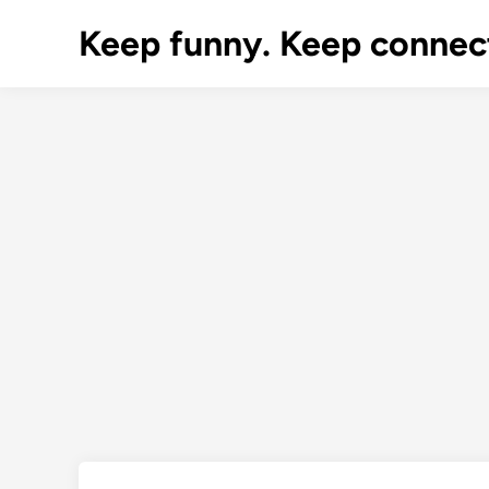
Skip
Keep funny. Keep connec
to
content