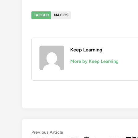
TAGGED
MAC OS
Keep Learning
More by Keep Learning
文
Previous
Previous Article