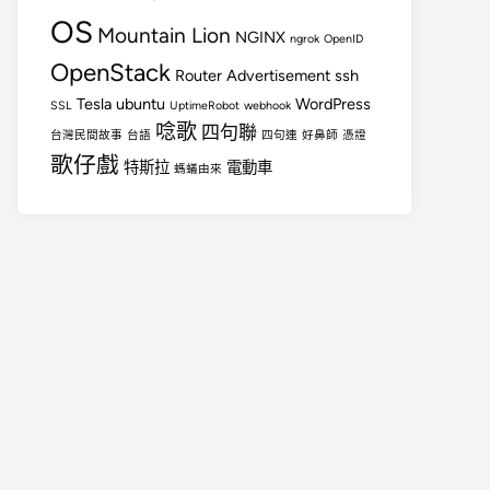
OS
Mountain Lion
NGINX
ngrok
OpenID
OpenStack
Router Advertisement
ssh
Tesla
ubuntu
WordPress
SSL
UptimeRobot
webhook
唸歌
四句聯
台灣民間故事
台語
四句連
好鼻師
憑證
歌仔戲
特斯拉
電動車
螞蟻由來