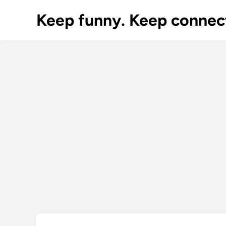
Skip
Keep funny. Keep connec
to
content