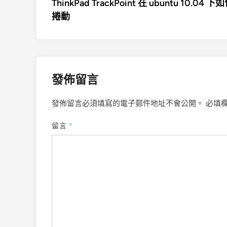
article:
ThinkPad TrackPoint 在 ubuntu 10.04 下
章
捲動
導
覽
發佈留言
發佈留言必須填寫的電子郵件地址不會公開。
必填
留言
*