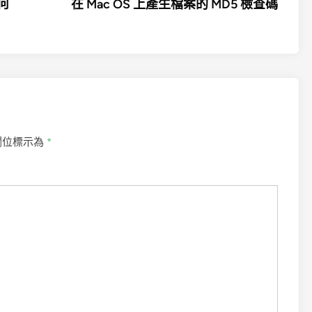
article:
如何
在 Mac OS 上產生檔案的 MD5 檢查碼
欄位標示為
*