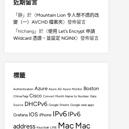
近期留言
「
靜
」於〈
Mountain Lion 令人想不透的改
變（一）AVCHD 檔案夾
〉發佈留言
「
hlchang
」於〈
使用 Let’s Encrypt 申請
Wildcard 憑證，並設定 NGINX
〉發佈留言
標籤
Azure
Boston
Authentication
Azure AD
Azure Monitor
Cisco
ChhoeTaigi
Convert Month Name to Number
Data
DHCPv6
Source
Google Sheets
Google web apps
IPv6
IPv6
IOS
Grafana
iPhone
Mac
Mac
address
Keycloak
LINE