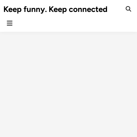
Skip
Keep funny. Keep connected
to
content
Main
Menu