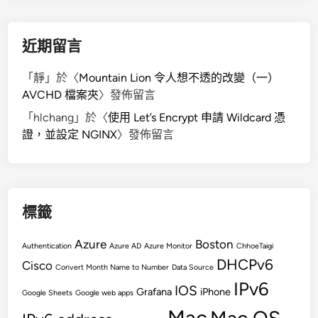
近期留言
「
靜
」於〈
Mountain Lion 令人想不透的改變（一）
AVCHD 檔案夾
〉發佈留言
「
hlchang
」於〈
使用 Let’s Encrypt 申請 Wildcard 憑
證，並設定 NGINX
〉發佈留言
標籤
Azure
Boston
Authentication
Azure AD
Azure Monitor
ChhoeTaigi
DHCPv6
Cisco
Convert Month Name to Number
Data Source
IPv6
IOS
Grafana
iPhone
Google Sheets
Google web apps
Mac