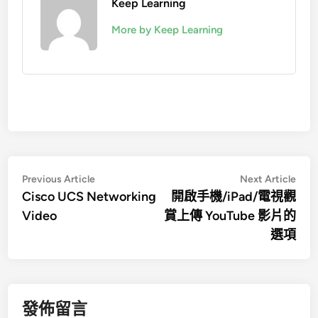
Keep Learning
More by Keep Learning
文
Previous
Nex
Previous Article
Next Article
article:
artic
Cisco UCS Networking
開啟手機/iPad/電視觀
章
Video
賞上傳 YouTube 影片的
導
選項
覽
發佈留言