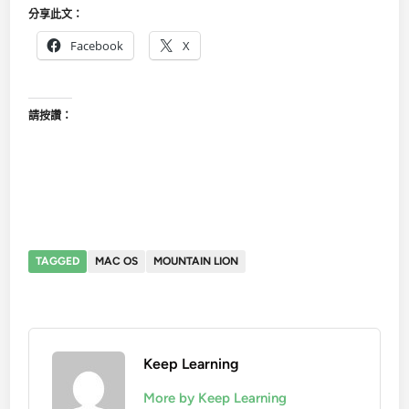
分享此文：
Facebook
X
請按讚：
TAGGED
MAC OS
MOUNTAIN LION
Keep Learning
More by Keep Learning