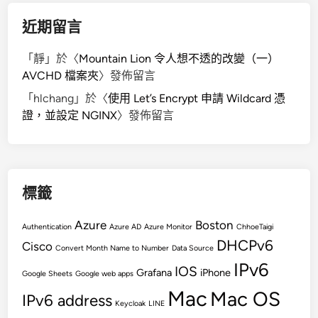
近期留言
「
靜
」於〈
Mountain Lion 令人想不透的改變（一）
AVCHD 檔案夾
〉發佈留言
「
hlchang
」於〈
使用 Let’s Encrypt 申請 Wildcard 憑
證，並設定 NGINX
〉發佈留言
標籤
Azure
Boston
Authentication
Azure AD
Azure Monitor
ChhoeTaigi
DHCPv6
Cisco
Convert Month Name to Number
Data Source
IPv6
IOS
Grafana
iPhone
Google Sheets
Google web apps
Mac
Mac OS
IPv6 address
Keycloak
LINE