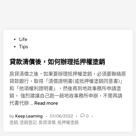
P
Life
o
Tips
s
t
貸款清償後，如何辦理抵押權塗銷
e
房貸清償之後，如果要辦理抵押權塗銷，必須要聯絡原
d
貸款銀行，取得「清償證明書(或抵押權塗銷同意書)」
i
和「他項權利證明書」，然後再到地政事務所申請塗
n
銷。 強烈建議自己跑一趟地政事務所申辦，不需再請
貸
代書代辦 …
Read more
款
by
Keep Learning
•
01/06/2022
•
0
•
清
塗銷
,
塗銷登記
,
房貸清償
,
抵押權塗銷
償
後