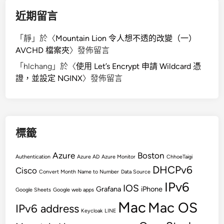
近期留言
「
靜
」於〈
Mountain Lion 令人想不透的改變（一）
AVCHD 檔案夾
〉發佈留言
「
hlchang
」於〈
使用 Let’s Encrypt 申請 Wildcard 憑
證，並設定 NGINX
〉發佈留言
標籤
Azure
Boston
Authentication
Azure AD
Azure Monitor
ChhoeTaigi
DHCPv6
Cisco
Convert Month Name to Number
Data Source
IPv6
IOS
Grafana
iPhone
Google Sheets
Google web apps
Mac
Mac OS
IPv6 address
Keycloak
LINE