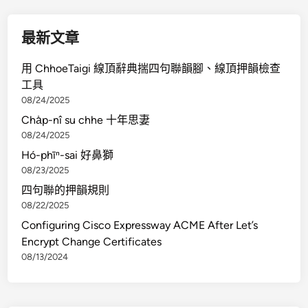
，
如
最新文章
何
辦
用 ChhoeTaigi 線頂辭典揣四句聯韻腳、線頂押韻檢查
理
工具
抵
08/24/2025
押
Cha̍p-nî su chhe 十年思妻
權
08/24/2025
塗
Hó-phīⁿ-sai 好鼻獅
銷
08/23/2025
四句聯的押韻規則
08/22/2025
Configuring Cisco Expressway ACME After Let’s
Encrypt Change Certificates
08/13/2024