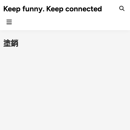
Skip
Keep funny. Keep connected
to
content
Main
Menu
塗銷