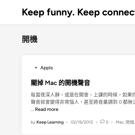
Skip
Keep funny. Keep connec
to
content
開機
P
Apple
o
s
關掉 Mac 的開機聲音
t
每當夜深人靜，或是在開會、上課的時候，如果你的 
e
聲音就會變得非常惱人，甚至將音量調到 0 都
d
關
…
Read more
i
掉
n
by
Keep Learning
•
02/16/2012
•
0
•
Mac
,
開機
M
a