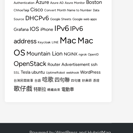
Azure
Boston
Authentication
Azure AD
Azure Monitor
Cisco
ChhoeTaigi
Convert Month Name to Number
Data
DHCPv6
Source
Google Sheets
Google web apps
IPv6
IPv6
IOS
Grafana
iPhone
Mac
Mac
address
Keycloak
LINE
OS
Mountain Lion
NGINX
ngrok
OpenID
OpenStack
Router Advertisement
ssh
Tesla
ubuntu
WordPress
SSL
UptimeRobot
webhook
唸歌
四句聯
台灣民間故事
台語
四句連
好鼻師
憑證
歌仔戲
特斯拉
電動車
螞蟻由來
Powered by
WordPress
and
HybridMag
.