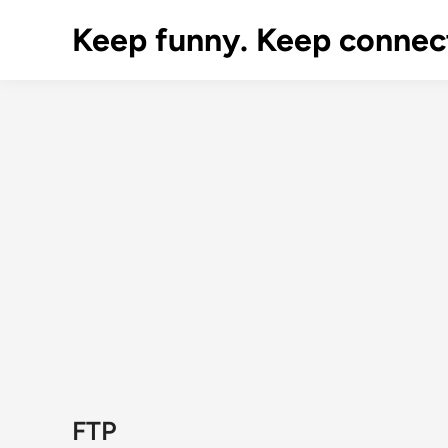
Skip
Keep funny. Keep connec
to
content
FTP