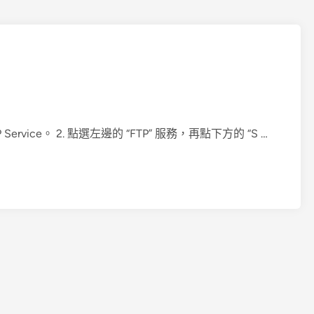
設
 Service。 2. 點選左邊的 “FTP” 服務，再點下方的 “S …
定
M
a
c
O
S
S
e
r
v