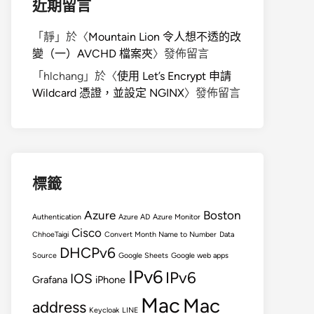
近期留言
「
靜
」於〈
Mountain Lion 令人想不透的改
變（一）AVCHD 檔案夾
〉發佈留言
「
hlchang
」於〈
使用 Let’s Encrypt 申請
Wildcard 憑證，並設定 NGINX
〉發佈留言
標籤
Azure
Boston
Authentication
Azure AD
Azure Monitor
Cisco
ChhoeTaigi
Convert Month Name to Number
Data
DHCPv6
Source
Google Sheets
Google web apps
IPv6
IPv6
IOS
Grafana
iPhone
Mac
Mac
address
Keycloak
LINE