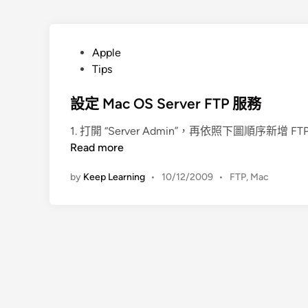
P
Apple
o
Tips
s
t
設定 Mac OS Server FTP 服務
e
1. 打開 “Server Admin”，再依照下圖順序新增 FTP
d
Read more
i
n
by
Keep Learning
•
10/12/2009
•
FTP
,
Mac