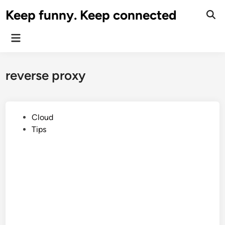
Skip
Keep funny. Keep connected
to
content
Main
Menu
reverse proxy
P
Cloud
o
Tips
s
t
e
d
i
n