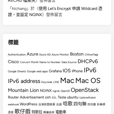
AVCHD 檔案夾
〉發佈留言
i
「
hlchang
」於〈
使用 Let’s Encrypt 申請 Wildcard 憑
n
證，並設定 NGINX
〉發佈留言
d
N
G
I
N
標籤
X
Azure
Boston
Authentication
Azure AD
Azure Monitor
ChhoeTaigi
DHCPv6
Cisco
Convert Month Name to Number
Data Source
IPv6
IOS
Grafana
iPhone
Google Sheets
Google web apps
Mac
Mac OS
IPv6 address
Keycloak
LINE
OpenStack
Mountain Lion
NGINX
ngrok
OpenID
Router Advertisement
ssh
Tesla
ubuntu
SSL
UptimeRobot
唸歌
四句聯
WordPress
webhook
台灣民間故事
台語
四句連
好鼻師
歌仔戲
特斯拉
電動車
憑證
螞蟻由來