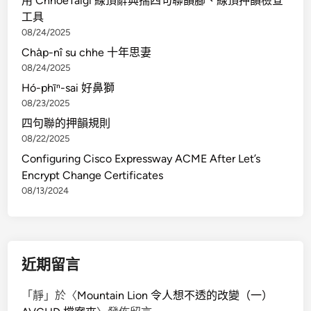
用 ChhoeTaigi 線頂辭典揣四句聯韻腳、線頂押韻檢查
a
工具
f
08/24/2025
a
Cha̍p-nî su chhe 十年思妻
n
08/24/2025
a
Hó-phīⁿ-sai 好鼻獅
w
08/23/2025
i
t
四句聯的押韻規則
h
08/22/2025
s
Configuring Cisco Expressway ACME After Let’s
u
Encrypt Change Certificates
b
08/13/2024
p
a
t
h
近期留言
b
e
「
靜
」於〈
Mountain Lion 令人想不透的改變（一）
h