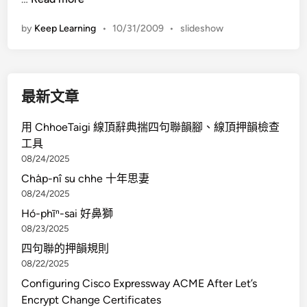
在
by
Keep Learning
•
10/31/2009
•
slideshow
部
落
格
、
最新文章
網
頁
用 ChhoeTaigi 線頂辭典揣四句聯韻腳、線頂押韻檢查
上
工具
的
08/24/2025
相
Cha̍p-nî su chhe 十年思妻
片
08/24/2025
s
l
Hó-phīⁿ-sai 好鼻獅
i
08/23/2025
d
四句聯的押韻規則
e
08/22/2025
s
Configuring Cisco Expressway ACME After Let’s
h
Encrypt Change Certificates