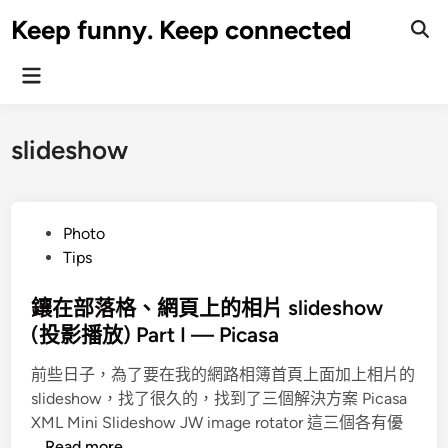
Skip
Keep funny. Keep connected
to
content
Main
Menu
slideshow
P
Photo
o
Tips
s
t
鑲在部落格、網頁上的相片 slideshow
e
(投影播放) Part I — Picasa
d
前些日子，為了要在我的網路相簿首頁上面加上相片的
i
slideshow，找了很久的，找到了三個解決方案 Picasa
n
XML Mini Slideshow JW image rotator 這三個各有優
鑲
…
Read more