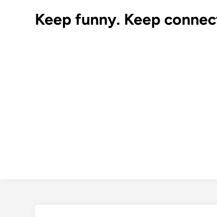
Skip
Keep funny. Keep connec
to
content