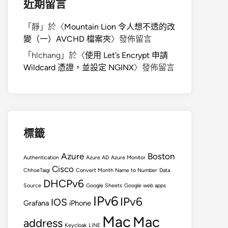
近期留言
「
靜
」於〈
Mountain Lion 令人想不透的改
變（一）AVCHD 檔案夾
〉發佈留言
「
hlchang
」於〈
使用 Let’s Encrypt 申請
Wildcard 憑證，並設定 NGINX
〉發佈留言
標籤
Azure
Boston
Authentication
Azure AD
Azure Monitor
Cisco
ChhoeTaigi
Convert Month Name to Number
Data
DHCPv6
Source
Google Sheets
Google web apps
IPv6
IPv6
IOS
Grafana
iPhone
Mac
Mac
address
Keycloak
LINE