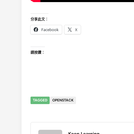
分享此文：
Facebook
X
請按讚：
TAGGED
OPENSTACK
Keep Learning