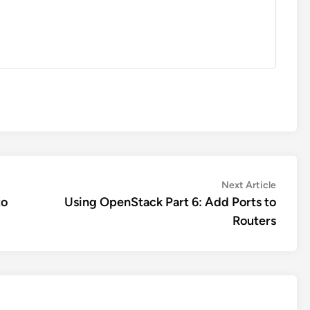
Next
Next Article
article:
to
Using OpenStack Part 6: Add Ports to
Routers