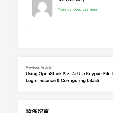
More by Keep Learning
文
Previous
Previous Article
article:
Using OpenStack Part 4: Use Keypair File 
章
Login Instance & Configuring LBaaS
導
覽
發佈留言