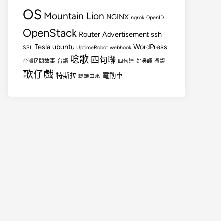
OS
Mountain Lion
NGINX
ngrok
OpenID
OpenStack
Router Advertisement
ssh
Tesla
ubuntu
WordPress
SSL
UptimeRobot
webhook
唸歌
四句聯
台灣民間故事
台語
四句連
好鼻師
憑證
歌仔戲
特斯拉
電動車
螞蟻由來