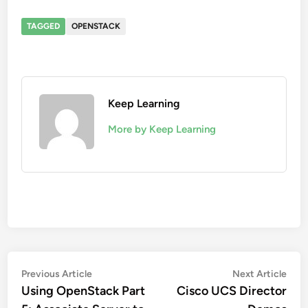
TAGGED
OPENSTACK
Keep Learning
More by Keep Learning
文
Previous
Nex
Previous Article
Next Article
article:
artic
Using OpenStack Part
Cisco UCS Director
章