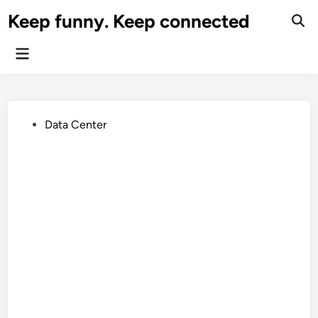
Skip
Keep funny. Keep connected
to
content
Main
Menu
Posted
Data Center
in