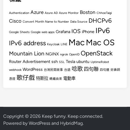
Azure
Boston
Authentication
Azure AD
Azure Monitor
ChhoeTaigi
DHCPv6
Cisco
Convert Month Name to Number
Data Source
IPv6
IOS
Grafana
iPhone
Google Sheets
Google web apps
Mac
Mac OS
IPv6 address
Keycloak
LINE
OpenStack
Mountain Lion
NGINX
ngrok
OpenID
Router Advertisement
ssh
Tesla
ubuntu
SSL
UptimeRobot
唸歌
四句聯
WordPress
webhook
台灣民間故事
台語
四句連
好鼻師
歌仔戲
特斯拉
電動車
憑證
螞蟻由來
Copyright © 2026
Keep funny. Keep connected
.
Powered by
WordPress
and
HybridMag
.