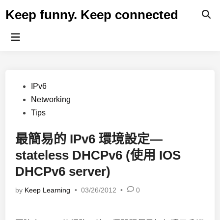
Skip
Keep funny. Keep connected
to
content
Main
Menu
Posted
IPv6
in
Networking
Tips
最簡易的 IPv6 環境設定—
stateless DHCPv6 (使用 IOS
DHCPv6 server)
by
Keep Learning
•
03/26/2012
•
0