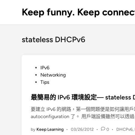
Skip
Keep funny. Keep connec
to
content
stateless DHCPv6
P
IPv6
o
Networking
s
Tips
t
e
最簡易的 IPv6 環境設定— stateless DH
d
要建立 IPv6 的網路，第一個問題便是如何讓用戶端
i
autoconfiguration 了。 用戶端設備雖然可以透過 R
n
by
Keep Learning
•
03/26/2012
•
0
•
DHCPv6
,