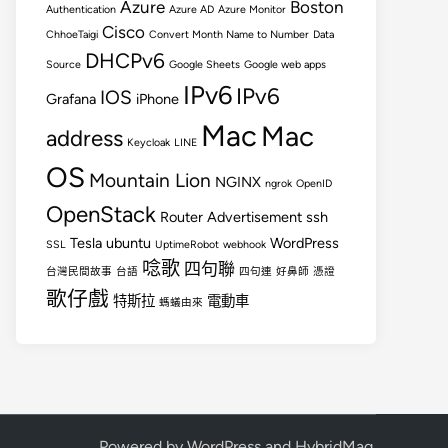
Azure
Boston
Authentication
Azure AD
Azure Monitor
Cisco
ChhoeTaigi
Convert Month Name to Number
Data
DHCPv6
Source
Google Sheets
Google web apps
IPv6
IPv6
IOS
Grafana
iPhone
Mac
Mac
address
Keycloak
LINE
OS
Mountain Lion
NGINX
ngrok
OpenID
OpenStack
Router Advertisement
ssh
Tesla
ubuntu
WordPress
SSL
UptimeRobot
webhook
唸歌
四句聯
台灣民間故事
台語
四句連
好鼻師
憑證
歌仔戲
特斯拉
電動車
螞蟻由來
Powered by
WordPress
and
HybridMag
.