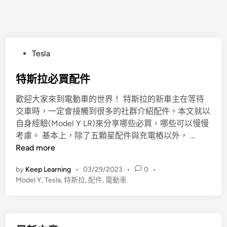
P
Tesla
o
s
特斯拉必買配件
t
歡迎大家來到電動車的世界！ 特斯拉的新車主在等待
e
交車時，一定會接觸到很多的社群介紹配件。本文就以
d
自身經驗(Model Y LR)來分享哪些必買，哪些可以慢慢
i
特
考慮。 基本上，除了五顆星配件與充電樁以外， …
n
斯
Read more
拉
by
Keep Learning
•
03/29/2023
•
0
•
必
Model Y
,
Tesla
,
特斯拉
,
配件
,
電動車
買
配
件