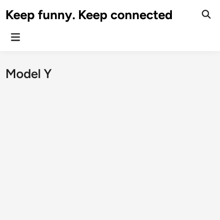
Skip
Keep funny. Keep connected
to
content
Main
Menu
Model Y