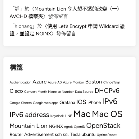
「
靜
」於〈
Mountain Lion 令人想不透的改變（一）
AVCHD 檔案夾
〉發佈留言
「
hlchang
」於〈
使用 Let’s Encrypt 申請 Wildcard 憑
證，並設定 NGINX
〉發佈留言
標籤
Azure
Boston
Authentication
Azure AD
Azure Monitor
ChhoeTaigi
DHCPv6
Cisco
Convert Month Name to Number
Data Source
IPv6
IOS
Grafana
iPhone
Google Sheets
Google web apps
Mac
Mac OS
IPv6 address
Keycloak
LINE
OpenStack
Mountain Lion
NGINX
ngrok
OpenID
Router Advertisement
ssh
Tesla
ubuntu
SSL
UptimeRobot