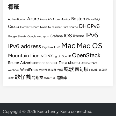
標籤
Azure
Boston
Authentication
Azure AD
Azure Monitor
ChhoeTaigi
DHCPv6
Cisco
Convert Month Name to Number
Data Source
IPv6
IOS
Grafana
iPhone
Google Sheets
Google web apps
Mac
Mac OS
IPv6 address
Keycloak
LINE
OpenStack
Mountain Lion
NGINX
ngrok
OpenID
Router Advertisement
ssh
Tesla
ubuntu
SSL
UptimeRobot
唸歌
四句聯
WordPress
webhook
台灣民間故事
台語
四句連
好鼻師
歌仔戲
特斯拉
電動車
憑證
螞蟻由來
Copyright © 2026
Keep funny. Keep connected
.