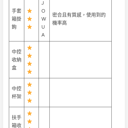
J
手套
O
密合且有質感，使用到的
箱掛
W
機率高
鉤
U
A
中控
收納
盒
中控
杯架
扶手
箱收