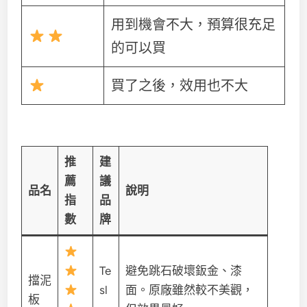
用到機會不大，預算很充足
的可以買
買了之後，效用也不大
推
建
薦
議
品名
說明
指
品
數
牌
Te
避免跳石破壞鈑金、漆
擋泥
sl
面。原廠雖然較不美觀，
板