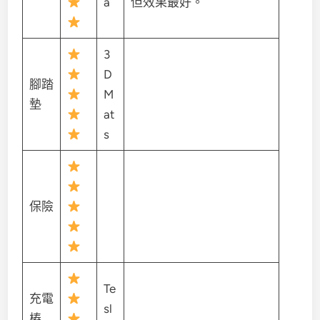
a
但效果最好。
3
D
腳踏
M
墊
at
s
保險
Te
充電
sl
樁