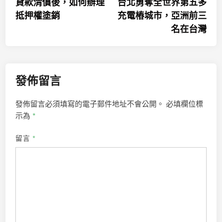
article:
artic
貸款清償後，如何辦理
台北勇奪全世界第五多
章
抵押權塗銷
充電樁城市，亞洲前三
導
名在台灣
覽
發佈留言
發佈留言必須填寫的電子郵件地址不會公開。
必填欄位標
示為
*
留言
*