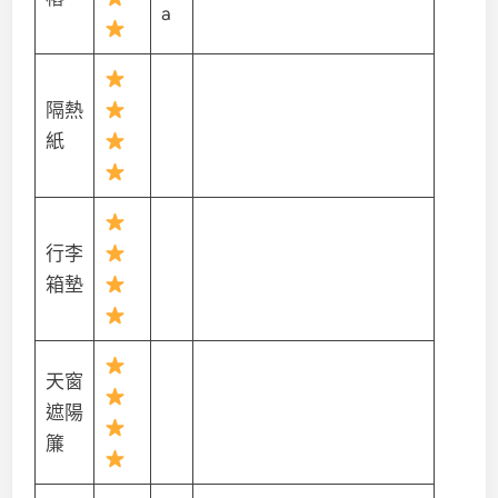
a
隔熱
紙
行李
箱墊
天窗
遮陽
簾