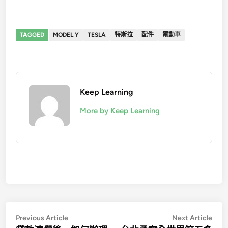
TAGGED
MODEL Y
TESLA
特斯拉
配件
電動車
Keep Learning
More by Keep Learning
文
Previous
Nex
Previous Article
Next Article